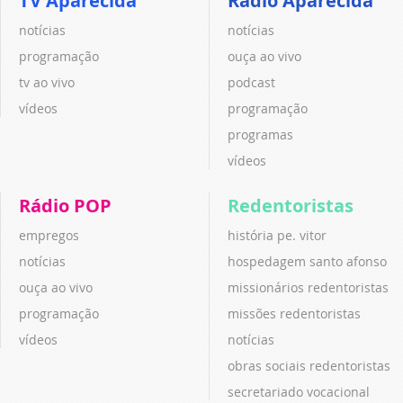
TV Aparecida
Rádio Aparecida
notícias
notícias
programação
ouça ao vivo
tv ao vivo
podcast
vídeos
programação
programas
vídeos
Rádio POP
Redentoristas
empregos
história pe. vitor
notícias
hospedagem santo afonso
ouça ao vivo
missionários redentoristas
programação
missões redentoristas
vídeos
notícias
obras sociais redentoristas
secretariado vocacional