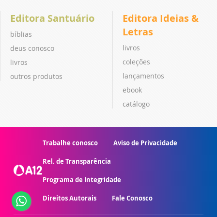
Editora Santuário
Editora Ideias &
Letras
bíblias
livros
deus conosco
coleções
livros
lançamentos
outros produtos
ebook
catálogo
Trabalhe conosco
Aviso de Privacidade
Rel. de Transparência
Programa de Integridade
Direitos Autorais
Fale Conosco