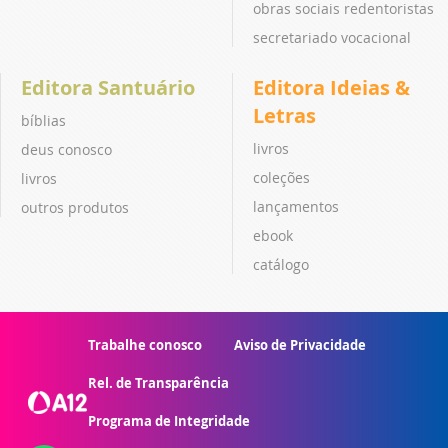
obras sociais redentoristas
secretariado vocacional
Editora Santuário
Editora Ideias &
Letras
bíblias
livros
deus conosco
coleções
livros
lançamentos
outros produtos
ebook
catálogo
Trabalhe conosco
Aviso de Privacidade
Rel. de Transparência
Programa de Integridade