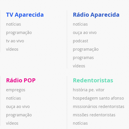
TV Aparecida
Rádio Aparecida
notícias
notícias
programação
ouça ao vivo
tv ao vivo
podcast
vídeos
programação
programas
vídeos
Rádio POP
Redentoristas
empregos
história pe. vitor
notícias
hospedagem santo afonso
ouça ao vivo
missionários redentoristas
programação
missões redentoristas
vídeos
notícias