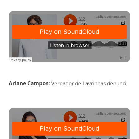
Ariane Campos:
Vereador de Lavrinhas denuncia má qualidade de Kit Merenda distribuído para alunos da rede municipal