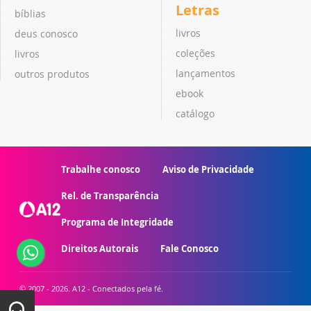
Letras
bíblias
livros
deus conosco
coleções
livros
lançamentos
outros produtos
ebook
catálogo
Trabalhe conosco
Aviso de Privacidade
Rel. de Transparência
Programa de Integridade
Direitos Autorais
Fale Conosco
© 2007 - 2026. A12 - Conectados pela fé.