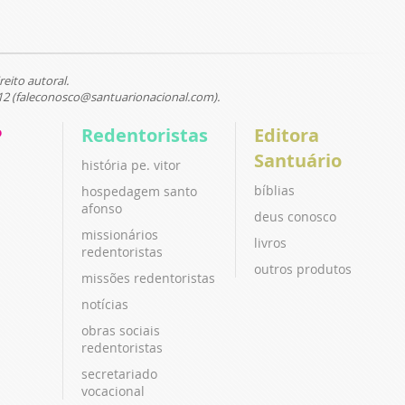
reito autoral.
12 (faleconosco@santuarionacional.com).
P
Redentoristas
Editora
Santuário
história pe. vitor
bíblias
hospedagem santo
afonso
deus conosco
missionários
livros
redentoristas
outros produtos
missões redentoristas
notícias
obras sociais
redentoristas
secretariado
vocacional