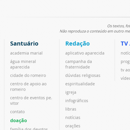
Os textos, fo
Não reproduza o conteúdo em outro meio
Santuário
Redação
TV
academia marial
aplicativo aparecida
notí
água mineral
campanha da
prog
aparecida
fraternidade
tv ao
cidade do romeiro
dúvidas religiosas
víde
centro de apoio ao
espiritualidade
romeiro
igreja
centro de eventos pe.
infográficos
vitor
libras
contato
notícias
doação
orações
família dos devotos