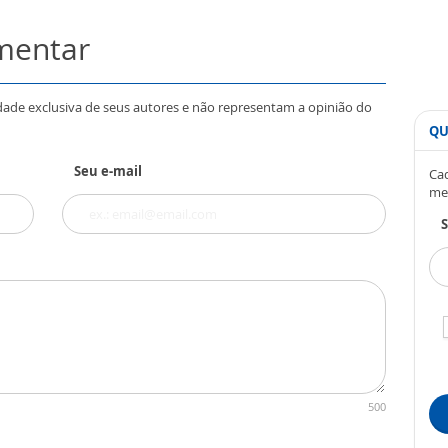
omentar
dade exclusiva de seus autores e não representam a opinião do
QU
Seu e-mail
Cad
me
S
500