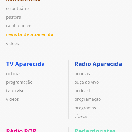
o santuário
pastoral
rainha hotéis
revista de aparecida
vídeos
TV Aparecida
Rádio Aparecida
notícias
notícias
programação
ouça ao vivo
tv ao vivo
podcast
vídeos
programação
programas
vídeos
Rádio POP
Redentoristas