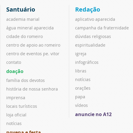
Santuário
Redação
academia marial
aplicativo aparecida
água mineral aparecida
campanha da fraternidade
cidade do romeiro
dúvidas religiosas
centro de apoio ao romeiro
espiritualidade
centro de eventos pe. vitor
igreja
contato
infográficos
doação
libras
notícias
família dos devotos
orações
história de nossa senhora
papa
imprensa
vídeos
locais turísticos
anuncie no A12
loja oficial
notícias
novena e festa