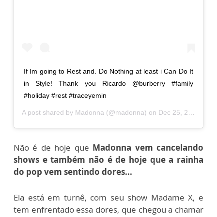
If Im going to Rest and. Do Nothing at least i Can Do It
in Style! Thank you Ricardo @burberry #family
#holiday #rest #traceyemin
A post shared by
Madonna
(@madonna) on
Dec 25, 2019 at 4:09pm PST
Não é de hoje que
Madonna vem cancelando
shows e também não é de hoje que a rainha
do pop vem sentindo dores...
Ela está em turnê, com seu show Madame X, e
tem enfrentado essa dores, que chegou a chamar