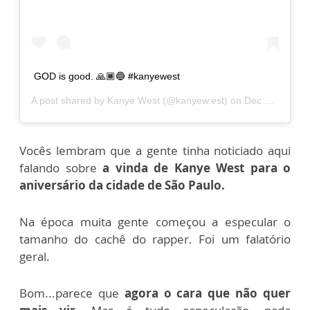
GOD is good. 🙏🏾🔵 #kanyewest
A post shared by
Kanye West
(@kanyew.est) on
Dec 16, 2019 at 4:05pm PST
Vocês lembram que a gente tinha noticiado aqui
falando sobre
a vinda de Kanye West para o
aniversário da cidade de São Paulo.
Na época muita gente começou a especular o
tamanho do cachê do rapper. Foi um falatório
geral.
Bom...parece que
agora o cara que não quer