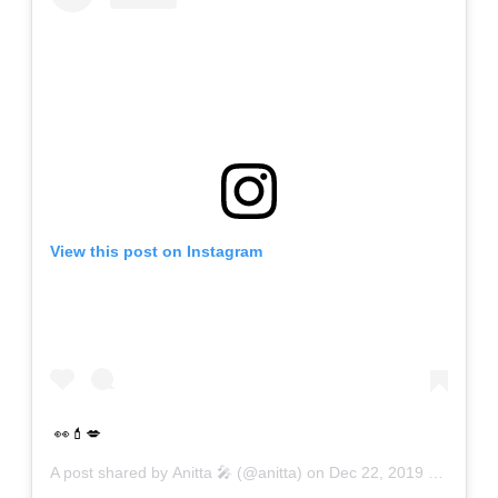
View this post on Instagram
👀💄💋
A post shared by
Anitta 🎤
(@anitta) on
Dec 22, 2019 at 2:37pm PST