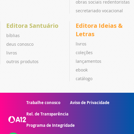
obras sociais redentoristas
secretariado vocacional
Editora Santuário
Editora Ideias &
Letras
bíblias
livros
deus conosco
coleções
livros
lançamentos
outros produtos
ebook
catálogo
Trabalhe conosco
Aviso de Privacidade
Rel. de Transparência
Programa de Integridade