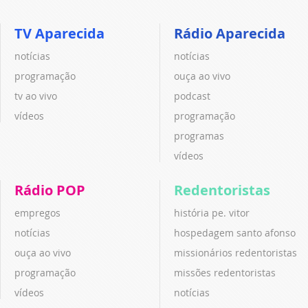
TV Aparecida
Rádio Aparecida
notícias
notícias
programação
ouça ao vivo
tv ao vivo
podcast
vídeos
programação
programas
vídeos
Rádio POP
Redentoristas
empregos
história pe. vitor
notícias
hospedagem santo afonso
ouça ao vivo
missionários redentoristas
programação
missões redentoristas
vídeos
notícias