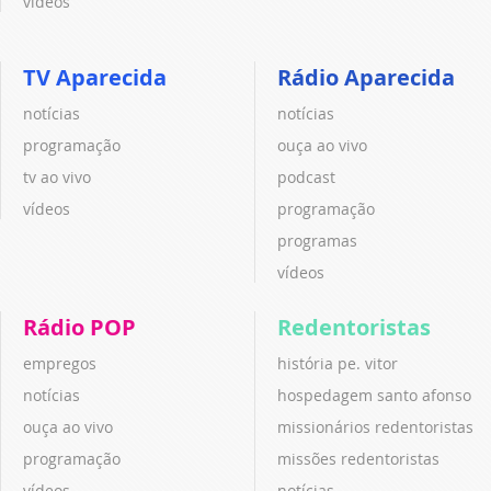
vídeos
TV Aparecida
Rádio Aparecida
notícias
notícias
programação
ouça ao vivo
tv ao vivo
podcast
vídeos
programação
programas
vídeos
Rádio POP
Redentoristas
empregos
história pe. vitor
notícias
hospedagem santo afonso
ouça ao vivo
missionários redentoristas
programação
missões redentoristas
vídeos
notícias