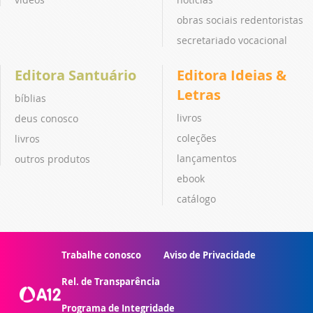
obras sociais redentoristas
secretariado vocacional
Editora Santuário
Editora Ideias &
Letras
bíblias
livros
deus conosco
coleções
livros
lançamentos
outros produtos
ebook
catálogo
Trabalhe conosco
Aviso de Privacidade
Rel. de Transparência
Programa de Integridade