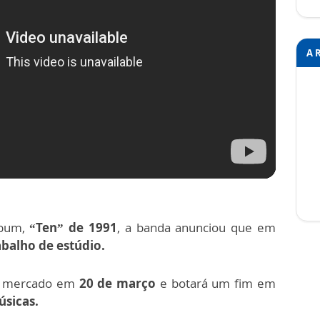
A 
lbum,
“Ten” de 1991
, a banda anunciou que em
abalho de estúdio.
o mercado em
20 de março
e botará um fim em
úsicas.