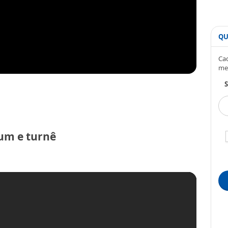
QU
Cad
me
S
um e turnê