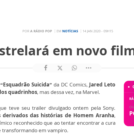
POR
A RÁDIO POP
EM
NOTÍCIAS
14 JAN 2020 - 09H15
estrelará em novo fil
 “Esquadrão Suicida”
da DC Comics,
Jared Leto
dos quadrinhos
, mas dessa vez, na Marvel.
RÁ
que teve seu trailer divulgado ontem pela Sony.
OU
P
s derivados das histórias de Homem Aranha
,
mico reconhecido que ao tentar encontrar a cura
e transformando em vampiro.