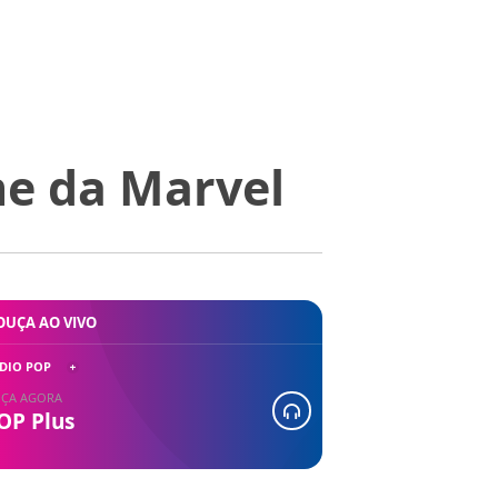
me da Marvel
OUÇA AO VIVO
DIO POP
ÇA AGORA
OP Plus