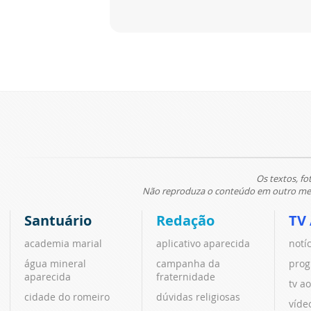
Os textos, fo
Não reproduza o conteúdo em outro meio
Santuário
Redação
TV
academia marial
aplicativo aparecida
notí
água mineral
campanha da
prog
aparecida
fraternidade
tv ao
cidade do romeiro
dúvidas religiosas
víde