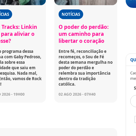
CIAS
NOTÍCIAS
 Tracks: Linkin
O poder do perdão:
para aliviar o
um caminho para
esse?
libertar o coração
o programa dessa
Entre fé, reconciliação e
a com Gaby Pedroso,
recomeços, o Sou de Fé
QU
la sobre essa
desta semana mergulha no
idade que saiu em
poder do perdão e
Cad
esquisa. Nada mal,
relembra sua importância
me
Então, vamos de Rock
dentro da tradição
!
católica.
S
 2026 - 19H00
02 AGO 2026 - 07H40