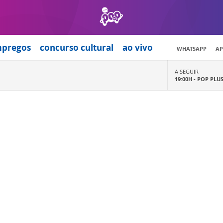
mpregos
concurso cultural
ao vivo
WHATSAPP
AP
A SEGUIR
19:00H -
POP PLU