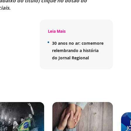
abaixo do título) clique no botão do
iais.
Leia Mais
30 anos no ar: comemore
relembrando a história
do Jornal Regional