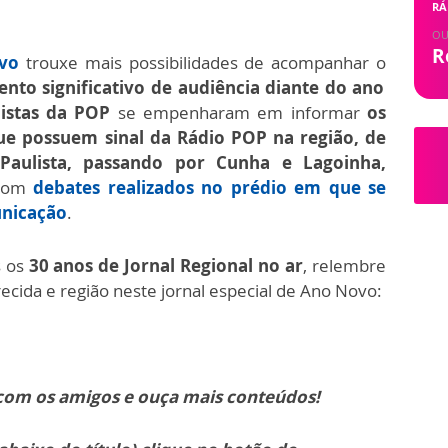
RÁ
OU
R
ivo
trouxe mais possibilidades de acompanhar o
nto significativo de audiência diante do ano
istas
da POP
se empenharam em informar
os
que possuem sinal da Rádio POP na região, de
aulista, passando por Cunha e Lagoinha,
 com
debates realizados no prédio em que se
unicação
.
 os
30 anos de Jornal Regional no ar
, relembre
recida e região neste jornal especial de Ano Novo:
 com os amigos e ouça mais conteúdos!