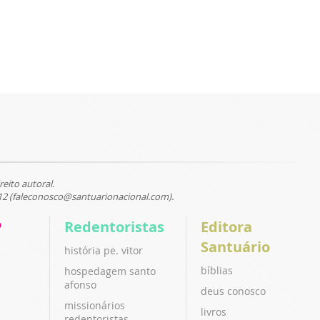
reito autoral.
12 (faleconosco@santuarionacional.com).
P
Redentoristas
Editora
Santuário
história pe. vitor
bíblias
hospedagem santo
afonso
deus conosco
missionários
livros
redentoristas