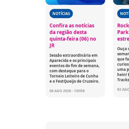
NOTÍCIAS
NOTÍ
Confira as notícias
Rock
da região desta
Park 
quinta-feira (06) no
estr
JR
Ouça 
seman
Sessão extraordinária em
que fa
Aparecida e os principais
curios
eventos do fim de semana,
uma p
com destaque para o
hein! 
Torneio Leiteiro de Cunha
Tracks
e o FestQueijo de Cruzeiro.
02 AGO
06 AGO 2026 - 13H58