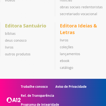
vídeos
notícias
obras sociais redentoristas
secretariado vocacional
Editora Santuário
Editora Ideias &
Letras
bíblias
livros
deus conosco
coleções
livros
lançamentos
outros produtos
ebook
catálogo
Trabalhe conosco
Aviso de Privacidade
Rel. de Transparência
Programa de Integridade