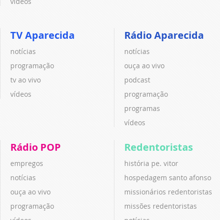
vídeos
TV Aparecida
Rádio Aparecida
notícias
notícias
programação
ouça ao vivo
tv ao vivo
podcast
vídeos
programação
programas
vídeos
Rádio POP
Redentoristas
empregos
história pe. vitor
notícias
hospedagem santo afonso
ouça ao vivo
missionários redentoristas
programação
missões redentoristas