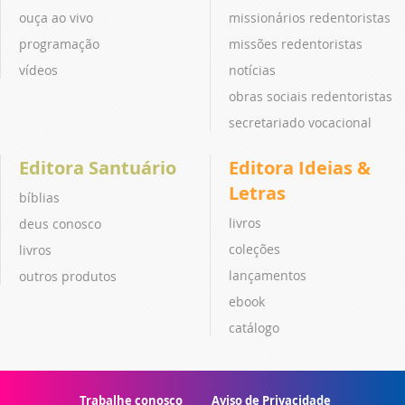
ouça ao vivo
missionários redentoristas
programação
missões redentoristas
vídeos
notícias
obras sociais redentoristas
secretariado vocacional
Editora Santuário
Editora Ideias &
Letras
bíblias
livros
deus conosco
coleções
livros
lançamentos
outros produtos
ebook
catálogo
Trabalhe conosco
Aviso de Privacidade