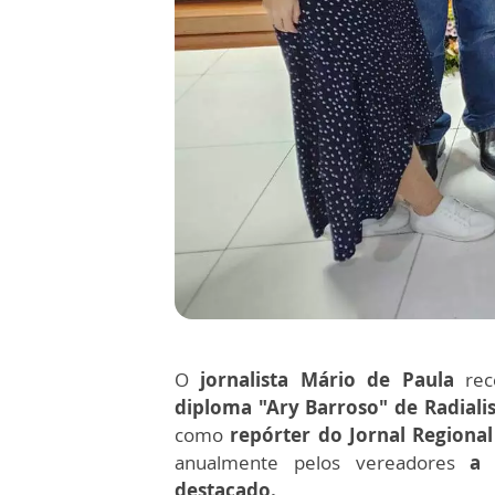
O
jornalista Mário de Paula
re
diploma "Ary Barroso" de Radiali
como
repórter do Jornal Regiona
anualmente pelos vereadores
a u
destacado.