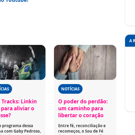
A 
CIAS
NOTÍCIAS
 Tracks: Linkin
O poder do perdão:
para aliviar o
um caminho para
esse?
libertar o coração
o programa dessa
Entre fé, reconciliação e
a com Gaby Pedroso,
recomeços, o Sou de Fé