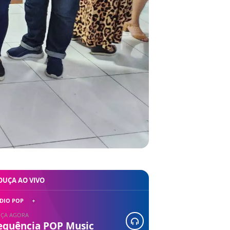
OUÇA AO VIVO
DIO POP
ÇA AGORA
equência POP Music