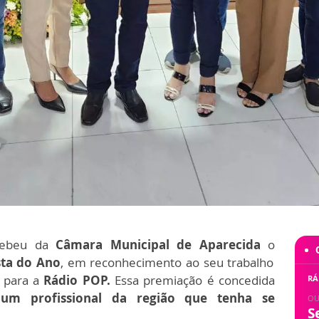
cebeu da
Câmara Municipal de Aparecida
o
sta do Ano
, em reconhecimento ao seu trabalho
l
para a
Rádio POP.
Essa premiação é concedida
RÁ
m profissional da região que tenha se
OU
S