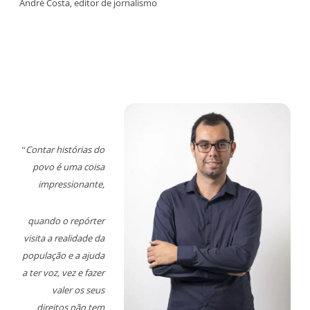
André Costa, editor de jornalismo
“Contar história
s do
povo é uma coisa
impressionante,
quando o repórter
visita a realidade da
população e a ajuda
a ter voz, vez e fazer
valer os seus
direitos não tem