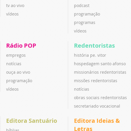
tv ao vivo
podcast
vídeos
programação
programas
vídeos
Rádio POP
Redentoristas
empregos
história pe. vitor
notícias
hospedagem santo afonso
ouça ao vivo
missionários redentoristas
programação
missões redentoristas
vídeos
notícias
obras sociais redentoristas
secretariado vocacional
Editora Santuário
Editora Ideias &
Letras
bíblias