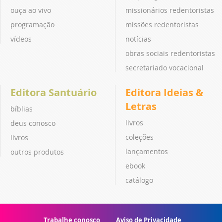
ouça ao vivo
missionários redentoristas
programação
missões redentoristas
vídeos
notícias
obras sociais redentoristas
secretariado vocacional
Editora Santuário
Editora Ideias &
Letras
bíblias
livros
deus conosco
coleções
livros
lançamentos
outros produtos
ebook
catálogo
Trabalhe conosco
Aviso de Privacidade