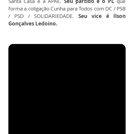
Santa Casa e a APAE.
Seu partido é o PL
que
forma a coligação Cunha para Todos com DC / PSB
/ PSD / SOLIDARIEDADE.
Seu vice é Ilson
Gonçalves Ledoino.