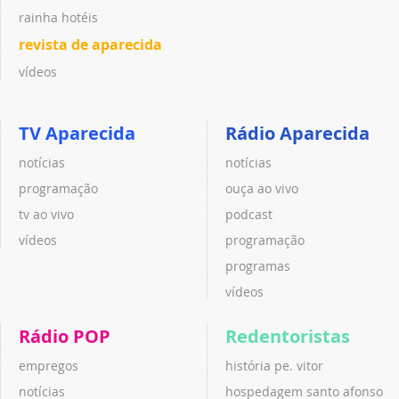
rainha hotéis
revista de aparecida
vídeos
TV Aparecida
Rádio Aparecida
notícias
notícias
programação
ouça ao vivo
tv ao vivo
podcast
vídeos
programação
programas
vídeos
Rádio POP
Redentoristas
empregos
história pe. vitor
notícias
hospedagem santo afonso