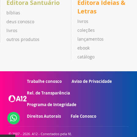
Editora Santuário
Editora Ideias &
Letras
bíblias
livros
deus conosco
coleções
livros
lançamentos
outros produtos
ebook
catálogo
Trabalhe conosco
Aviso de Privacidade
Rel. de Transparência
Programa de Integridade
Direitos Autorais
Fale Conosco
© 2007 - 2026. A12 - Conectados pela fé.