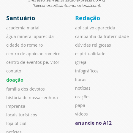
(faleconosco@santuarionacional.com).
Santuário
Redação
academia marial
aplicativo aparecida
água mineral aparecida
campanha da fraternidade
cidade do romeiro
dúvidas religiosas
centro de apoio ao romeiro
espiritualidade
centro de eventos pe. vitor
igreja
contato
infográficos
doação
libras
notícias
família dos devotos
orações
história de nossa senhora
papa
imprensa
vídeos
locais turísticos
anuncie no A12
loja oficial
notícias