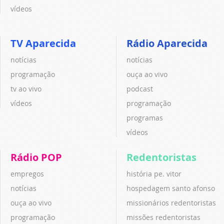
vídeos
TV Aparecida
Rádio Aparecida
notícias
notícias
programação
ouça ao vivo
tv ao vivo
podcast
vídeos
programação
programas
vídeos
Rádio POP
Redentoristas
empregos
história pe. vitor
notícias
hospedagem santo afonso
ouça ao vivo
missionários redentoristas
programação
missões redentoristas