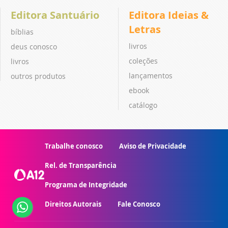
Editora Santuário
Editora Ideias &
Letras
bíblias
livros
deus conosco
coleções
livros
lançamentos
outros produtos
ebook
catálogo
Trabalhe conosco
Aviso de Privacidade
Rel. de Transparência
Programa de Integridade
Direitos Autorais
Fale Conosco