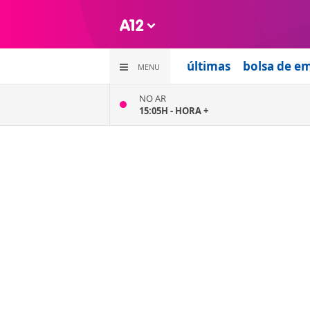
últimas
bolsa de e
MENU
NO AR
15:05H -
HORA +