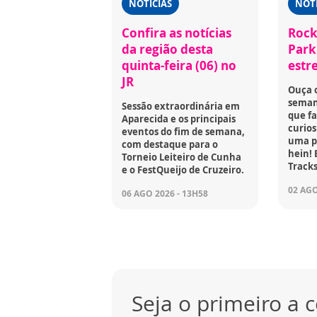
NOTÍCIAS
NOTÍ
Confira as notícias
Rock
da região desta
Park 
quinta-feira (06) no
estr
JR
Ouça 
seman
Sessão extraordinária em
que fa
Aparecida e os principais
curios
eventos do fim de semana,
uma p
com destaque para o
hein! 
Torneio Leiteiro de Cunha
Tracks
e o FestQueijo de Cruzeiro.
02 AGO
06 AGO 2026 - 13H58
Seja o primeiro a