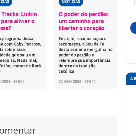
CIAS
NOTÍCIAS
 Tracks: Linkin
O poder do perdão:
para aliviar o
um caminho para
esse?
libertar o coração
o programa dessa
Entre fé, reconciliação e
a com Gaby Pedroso,
recomeços, o Sou de Fé
la sobre essa
desta semana mergulha no
idade que saiu em
poder do perdão e
esquisa. Nada mal,
relembra sua importância
Então, vamos de Rock
dentro da tradição
!
católica.
A 
 2026 - 19H00
02 AGO 2026 - 07H40
 comentar