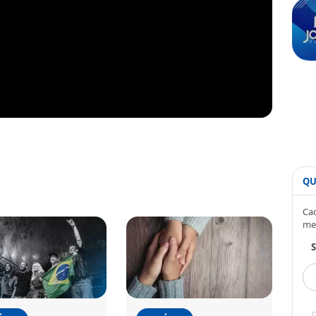
QU
Cad
me
S