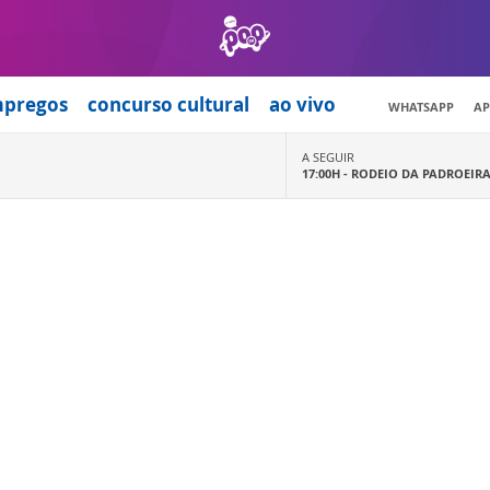
mpregos
concurso cultural
ao vivo
WHATSAPP
AP
A SEGUIR
17:00H -
RODEIO DA PADROEIR