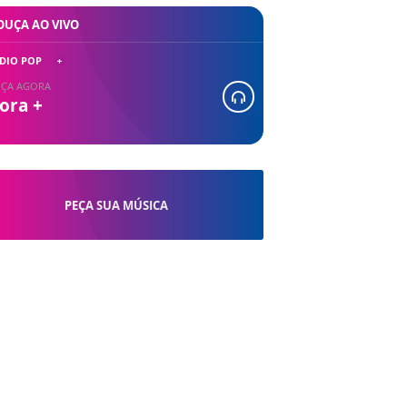
OUÇA AO VIVO
DIO POP
ÇA AGORA
ora +
PEÇA SUA MÚSICA