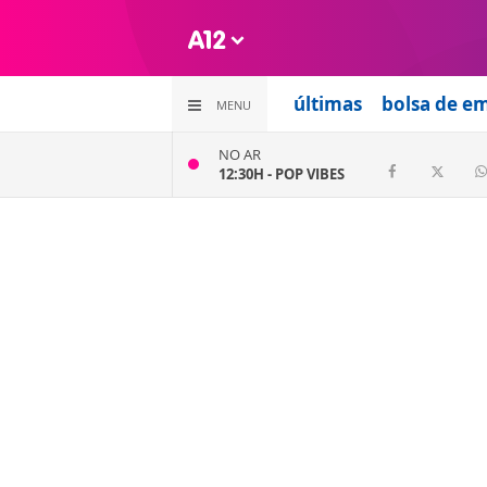
últimas
bolsa de e
MENU
NO AR
12:30H -
POP VIBES