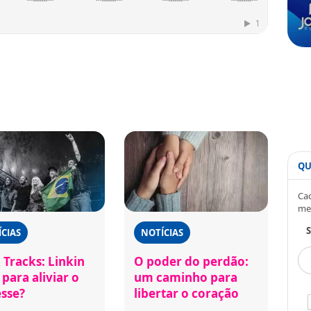
QU
Cad
me
S
CIAS
NOTÍCIAS
 Tracks: Linkin
O poder do perdão:
para aliviar o
um caminho para
esse?
libertar o coração