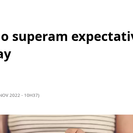
ião superam expectati
ay
 NOV 2022 - 10H37)