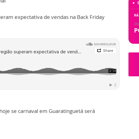
nal
RÁ
peram expectativa de vendas na Back Friday
OU
P
hoje se carnaval em Guaratinguetá será