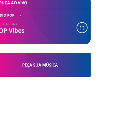
OUÇA AO VIVO
DIO POP
ÇA AGORA
OP Vibes
PEÇA SUA MÚSICA