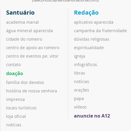
(faleconosco@santuarionacional.com).
Santuário
Redação
academia marial
aplicativo aparecida
água mineral aparecida
campanha da fraternidade
cidade do romeiro
dúvidas religiosas
centro de apoio ao romeiro
espiritualidade
centro de eventos pe. vitor
igreja
contato
infográficos
doação
libras
notícias
família dos devotos
orações
história de nossa senhora
papa
imprensa
vídeos
locais turísticos
anuncie no A12
loja oficial
notícias