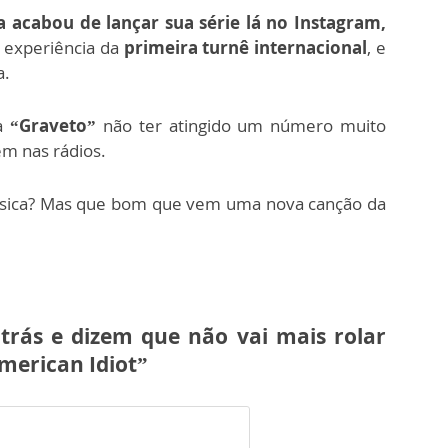
a acabou de lançar sua série lá no Instagram,
a experiência da
primeira turnê internacional
, e
a.
ca
“Graveto”
não ter atingido um número muito
ém nas rádios.
úsica? Mas que bom que vem uma nova canção da
trás e dizem que não vai mais rolar
merican Idiot”