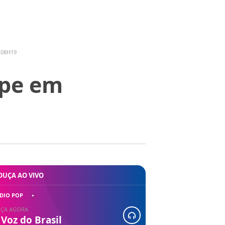
 08H19
ipe em
OUÇA AO VIVO
DIO POP
ÇA AGORA
 Voz do Brasil