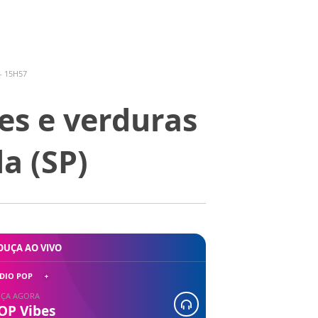
- 15H57
es e verduras
a (SP)
OUÇA AO VIVO
DIO POP
ÇA AGORA
OP Vibes