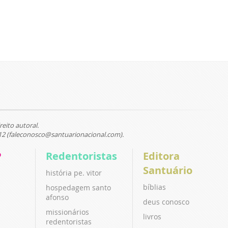
reito autoral.
12 (faleconosco@santuarionacional.com).
P
Redentoristas
Editora
Santuário
história pe. vitor
bíblias
hospedagem santo
afonso
deus conosco
missionários
livros
redentoristas