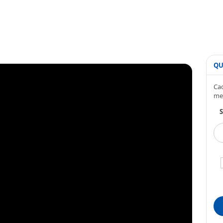
QU
Cad
me
S