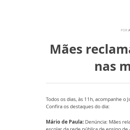
POR
Mães reclama
nas m
Todos os dias, às 11h, acompanhe o J
Confira os destaques do dia:
Mário de Paula:
Denúncia: Mães rel
escolar da rede pública de ensino de