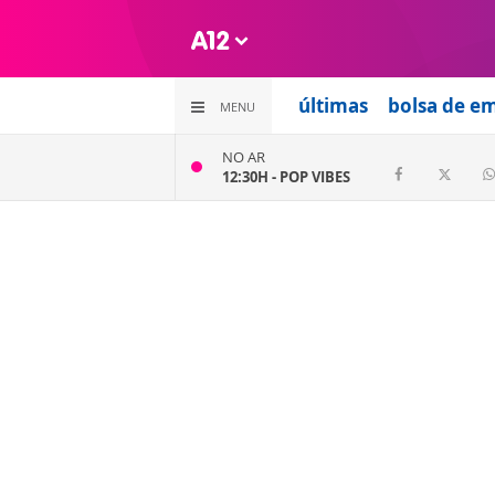
últimas
bolsa de e
MENU
NO AR
12:30H -
POP VIBES