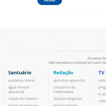
ENVIAR
Os textos, fo
Não reproduza o conteúdo em outro meio
Santuário
Redação
TV
academia marial
aplicativo aparecida
notí
água mineral
campanha da
prog
aparecida
fraternidade
tv ao
cidade do romeiro
dúvidas religiosas
víde
centro de apoio ao
espiritualidade