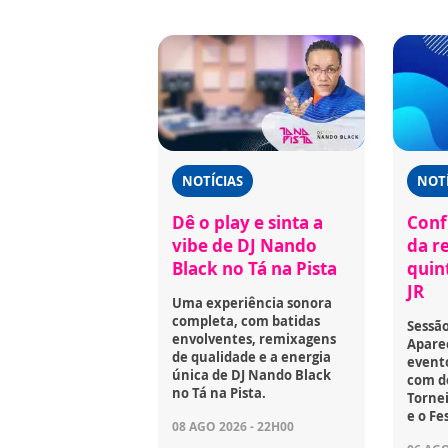
NOTÍCIAS
NOTÍ
Dê o play e sinta a
Confi
vibe de DJ Nando
da r
Black no Tá na Pista
quint
JR
Uma experiência sonora
completa, com batidas
Sessã
envolventes, remixagens
Aparec
de qualidade e a energia
event
única de DJ Nando Black
com d
no Tá na Pista.
Tornei
e o Fe
08 AGO 2026 - 22H00