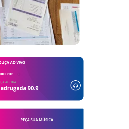
OUÇA AO VIVO
DIO POP
ÇA AGORA
adrugada 90.9
PEÇA SUA MÚSICA