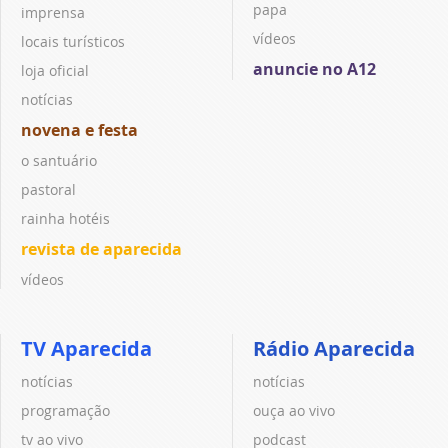
papa
imprensa
vídeos
locais turísticos
anuncie no A12
loja oficial
notícias
novena e festa
o santuário
pastoral
rainha hotéis
revista de aparecida
vídeos
TV Aparecida
Rádio Aparecida
notícias
notícias
programação
ouça ao vivo
tv ao vivo
podcast