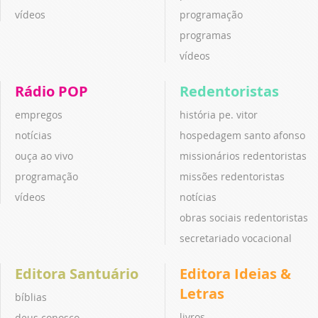
vídeos
programação
programas
vídeos
Rádio POP
Redentoristas
empregos
história pe. vitor
notícias
hospedagem santo afonso
ouça ao vivo
missionários redentoristas
programação
missões redentoristas
vídeos
notícias
obras sociais redentoristas
secretariado vocacional
Editora Santuário
Editora Ideias &
Letras
bíblias
livros
deus conosco