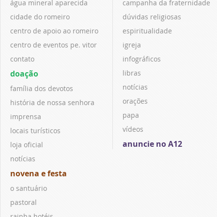
água mineral aparecida
campanha da fraternidade
cidade do romeiro
dúvidas religiosas
centro de apoio ao romeiro
espiritualidade
centro de eventos pe. vitor
igreja
contato
infográficos
doação
libras
notícias
família dos devotos
orações
história de nossa senhora
papa
imprensa
vídeos
locais turísticos
anuncie no A12
loja oficial
notícias
novena e festa
o santuário
pastoral
rainha hotéis