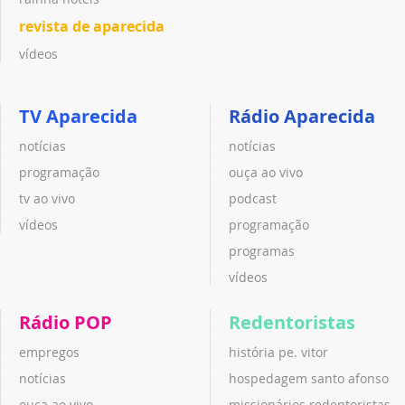
revista de aparecida
vídeos
TV Aparecida
Rádio Aparecida
notícias
notícias
programação
ouça ao vivo
tv ao vivo
podcast
vídeos
programação
programas
vídeos
Rádio POP
Redentoristas
empregos
história pe. vitor
notícias
hospedagem santo afonso
ouça ao vivo
missionários redentoristas