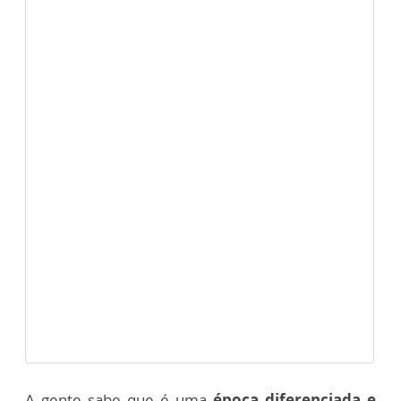
A gente sabe que é uma
época diferenciada e