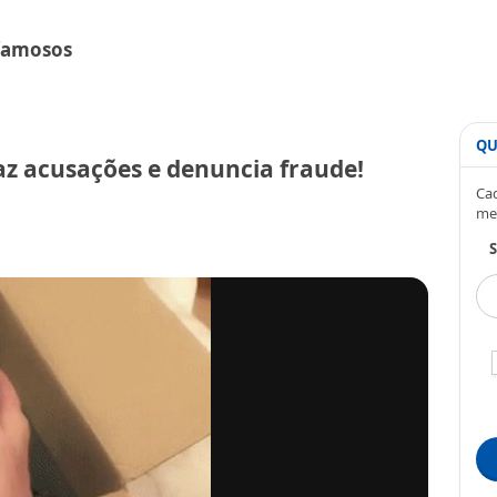
 famosos
QU
z acusações e denuncia fraude!
Cad
me
S