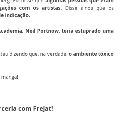
eberg.
Ela disse que
algumas pessoas que eram
gações com os artistas.
Disse ainda que os
e indicação.
cademia, Neil Portnow, teria estuprado uma
teu dizendo que, na verdade,
o ambiente tóxico
a manga!
rceria com Frejat!