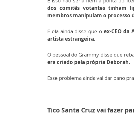
E isso não seria nem a ponta do ic
dos comitês votantes tinham li
membros manipulam o processo d
E ela ainda disse que o
ex-CEO da A
artista estrangeira.
O pessoal do Grammy disse que reba
era criado pela própria Deborah.
Esse problema ainda vai dar pano pr
Tico Santa Cruz vai fazer pa