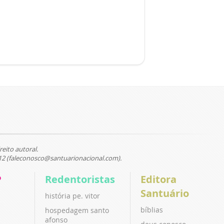
reito autoral.
12 (faleconosco@santuarionacional.com).
P
Redentoristas
Editora
Santuário
história pe. vitor
bíblias
hospedagem santo
afonso