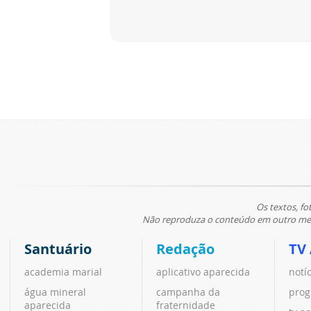
Os textos, fo
Não reproduza o conteúdo em outro meio
Santuário
Redação
TV
academia marial
aplicativo aparecida
notí
água mineral
campanha da
prog
aparecida
fraternidade