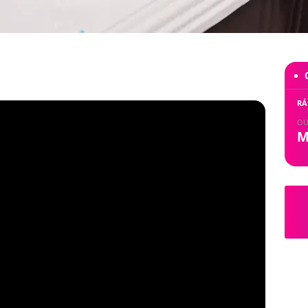
RÁ
OU
M