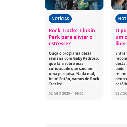
NOTÍCIAS
NOTÍ
Rock Tracks: Linkin
O po
Park para aliviar o
um c
estresse?
libe
Ouça o programa dessa
Entre 
semana com Gaby Pedroso,
recome
que fala sobre essa
desta
curiosidade que saiu em
poder 
uma pesquisa. Nada mal,
relem
hein! Então, vamos de Rock
dentro
Tracks!
católi
02 AGO 2026 - 19H00
02 AGO