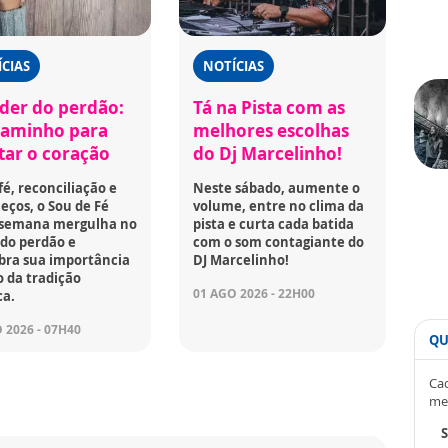
CIAS
NOTÍCIAS
der do perdão:
Tá na Pista com as
aminho para
melhores escolhas
rtar o coração
do Dj Marcelinho!
fé, reconciliação e
Neste sábado, aumente o
ços, o Sou de Fé
volume, entre no clima da
 semana mergulha no
pista e curta cada batida
do perdão e
com o som contagiante do
bra sua importância
DJ Marcelinho!
 da tradição
01 AGO 2026 - 22H00
ca.
 2026 - 07H40
QU
Cad
me
S