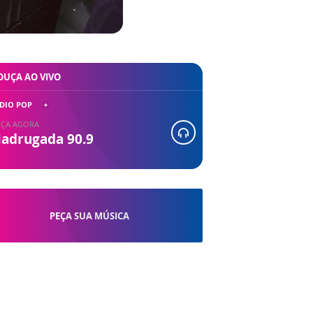
OUÇA AO VIVO
DIO POP
ÇA AGORA
adrugada 90.9
PEÇA SUA MÚSICA