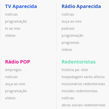
TV Aparecida
Rádio Aparecida
notícias
notícias
programação
ouça ao vivo
tv ao vivo
podcast
vídeos
programação
programas
vídeos
Rádio POP
Redentoristas
empregos
história pe. vitor
notícias
hospedagem santo afonso
ouça ao vivo
missionários redentoristas
programação
missões redentoristas
vídeos
notícias
obras sociais redentoristas