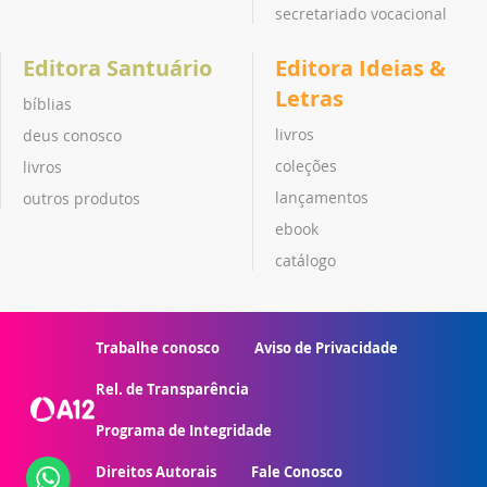
secretariado vocacional
Editora Santuário
Editora Ideias &
Letras
bíblias
livros
deus conosco
coleções
livros
lançamentos
outros produtos
ebook
catálogo
Trabalhe conosco
Aviso de Privacidade
Rel. de Transparência
Programa de Integridade
Direitos Autorais
Fale Conosco