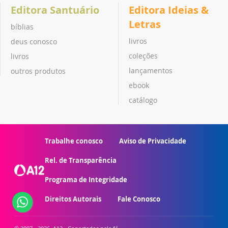
Editora Santuário
Editora Ideias &
Letras
bíblias
livros
deus conosco
coleções
livros
lançamentos
outros produtos
ebook
catálogo
Trabalhe conosco
Aviso de Privacidade
Rel. de Transparência
Programa de Integridade
Direitos Autorais
Fale Conosco