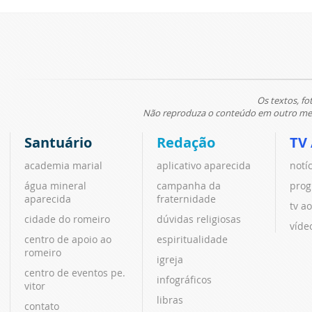
Os textos, fo
Não reproduza o conteúdo em outro meio
Santuário
Redação
TV
academia marial
aplicativo aparecida
notí
água mineral
campanha da
prog
aparecida
fraternidade
tv ao
cidade do romeiro
dúvidas religiosas
víde
centro de apoio ao
espiritualidade
romeiro
igreja
centro de eventos pe.
infográficos
vitor
libras
contato