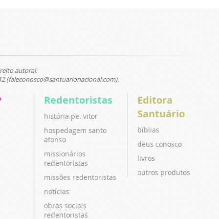
reito autoral.
12 (faleconosco@santuarionacional.com).
P
Redentoristas
Editora
Santuário
história pe. vitor
bíblias
hospedagem santo
afonso
deus conosco
missionários
livros
redentoristas
outros produtos
missões redentoristas
notícias
obras sociais
redentoristas