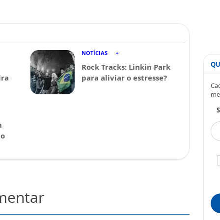
NOTÍCIAS
QU
Rock Tracks: Linkin Park
ira
para aliviar o estresse?
Cad
me
S
m
 o
omentar