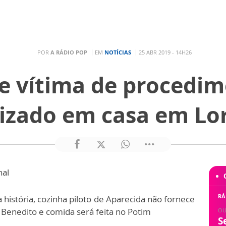
POR
A RÁDIO POP
EM
NOTÍCIAS
25 ABR 2019 - 14H26
 vítima de procedim
lizado em casa em Lo
nal
RÁ
 história, cozinha piloto de Aparecida não fornece
 Benedito e comida será feita no Potim
OU
S