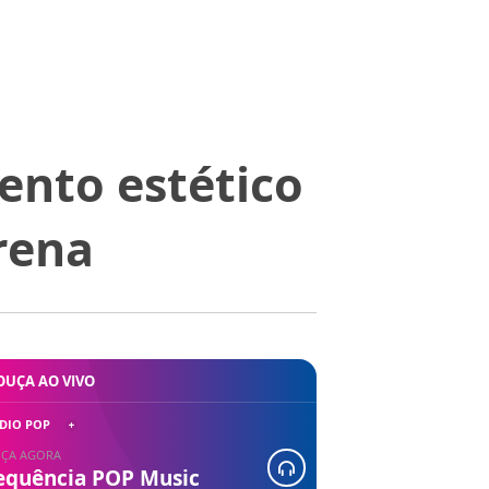
ento estético
rena
OUÇA AO VIVO
DIO POP
ÇA AGORA
equência POP Music