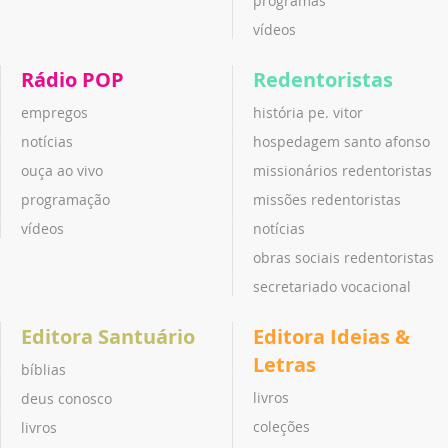
programas
vídeos
Rádio POP
Redentoristas
empregos
história pe. vitor
notícias
hospedagem santo afonso
ouça ao vivo
missionários redentoristas
programação
missões redentoristas
vídeos
notícias
obras sociais redentoristas
secretariado vocacional
Editora Santuário
Editora Ideias &
Letras
bíblias
livros
deus conosco
coleções
livros