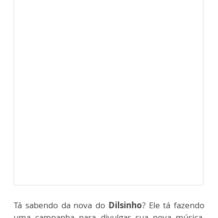
Tá sabendo da nova do
Dilsinho
? Ele tá fazendo
uma campanha para divulgar sua nova música,