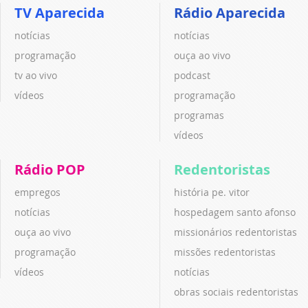
TV Aparecida
Rádio Aparecida
notícias
notícias
programação
ouça ao vivo
tv ao vivo
podcast
vídeos
programação
programas
vídeos
Rádio POP
Redentoristas
empregos
história pe. vitor
notícias
hospedagem santo afonso
ouça ao vivo
missionários redentoristas
programação
missões redentoristas
vídeos
notícias
obras sociais redentoristas