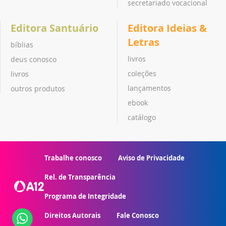
secretariado vocacional
Editora Santuário
Editora Ideias &
Letras
bíblias
livros
deus conosco
coleções
livros
lançamentos
outros produtos
ebook
catálogo
Trabalhe conosco
Aviso de Privacidade
Rel. de Transparência
Programa de Integridade
Direitos Autorais
Fale Conosco