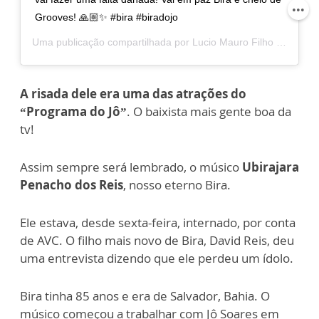
Grooves! 🙏🏼✨ #bira #biradojo
Uma publicação compartilhada por
Lucio Mauro Filho
(@luciomaurofilhooficial) em
A risada dele era uma das atrações do
“Programa do Jô”
. O baixista mais gente boa da
tv!
Assim sempre será lembrado, o músico
Ubirajara
Penacho dos Reis
, nosso eterno Bira.
Ele estava, desde sexta-feira, internado, por conta
de AVC. O filho mais novo de Bira, David Reis, deu
uma entrevista dizendo que ele perdeu um ídolo.
Bira tinha 85 anos e era de Salvador, Bahia. O
músico começou a trabalhar com Jô Soares em