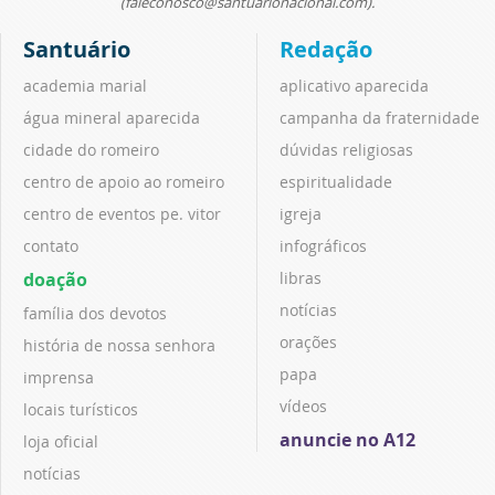
(faleconosco@santuarionacional.com).
Santuário
Redação
academia marial
aplicativo aparecida
água mineral aparecida
campanha da fraternidade
cidade do romeiro
dúvidas religiosas
centro de apoio ao romeiro
espiritualidade
centro de eventos pe. vitor
igreja
contato
infográficos
doação
libras
notícias
família dos devotos
orações
história de nossa senhora
papa
imprensa
vídeos
locais turísticos
anuncie no A12
loja oficial
notícias