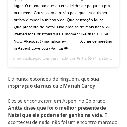
lugar. O momento que eu ensaiei desde pequena pra
acontecer. Cruzei com a razão pela qual eu quis ser
artista e mudei a minha vida. Que sensação louca.
Que presente de Natal. Não preciso de mais nada. All I
wanted for Christmas was a moment like that. I LOVE
YOU #Repost @mariahcarey ・・・ A chance meeting
in Aspen! Love you @anitta ❤️
Uma publicação compartilhada por
Anitta 🎤
(@anitta) em
22 d
Ela nunca escondeu de ninguém, que
sua
inspiração da música é Mariah Carey!
Elas se encontraram em Aspen, no Colorado.
Anitta disse que foi o melhor presente de
Natal que ela poderia ter ganho na vida
. E
aconteceu de nada, não foi um encontro marcado!