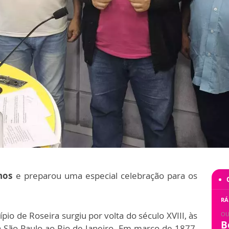
nos
e preparou uma especial celebração para os
RÁ
o de Roseira surgiu por volta do século XVIII, às
OU
B
 São Paulo ao Rio de Janeiro. Em março de 1877,