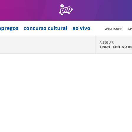
mpregos
concurso cultural
ao vivo
WHATSAPP
AP
A SEGUIR
12:00H -
CHEF NO A