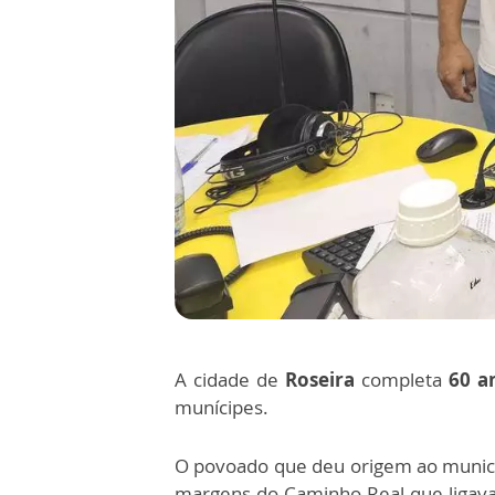
A cidade de
Roseira
completa
60 a
munícipes.
O povoado que deu origem ao municípi
margens do Caminho Real que ligava