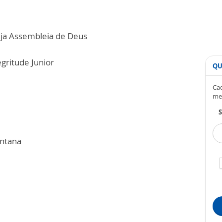
eja Assembleia de Deus
gritude Junior
QU
Cad
me
S
antana