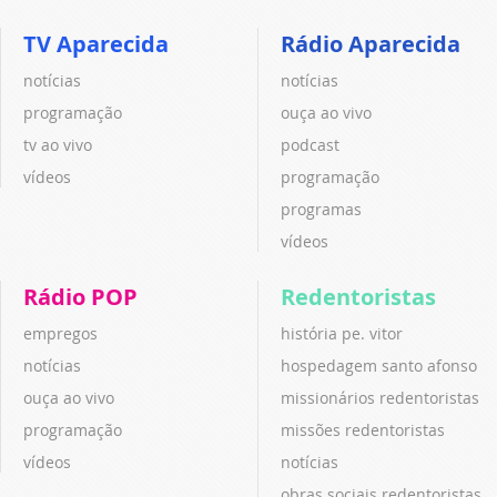
TV Aparecida
Rádio Aparecida
notícias
notícias
programação
ouça ao vivo
tv ao vivo
podcast
vídeos
programação
programas
vídeos
Rádio POP
Redentoristas
empregos
história pe. vitor
notícias
hospedagem santo afonso
ouça ao vivo
missionários redentoristas
programação
missões redentoristas
vídeos
notícias
obras sociais redentoristas