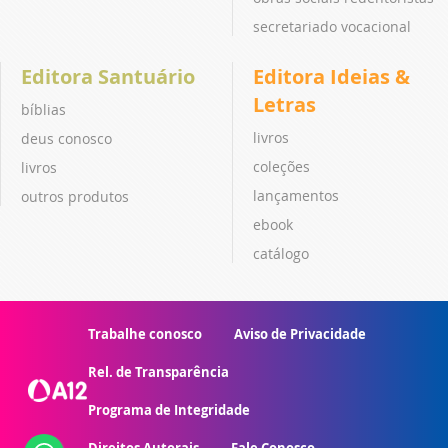
secretariado vocacional
Editora Santuário
Editora Ideias &
Letras
bíblias
livros
deus conosco
coleções
livros
lançamentos
outros produtos
ebook
catálogo
Trabalhe conosco
Aviso de Privacidade
Rel. de Transparência
Programa de Integridade
Direitos Autorais
Fale Conosco