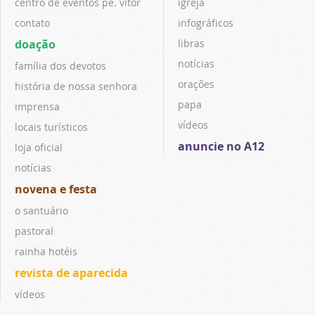
centro de eventos pe. vitor
igreja
contato
infográficos
doação
libras
notícias
família dos devotos
orações
história de nossa senhora
papa
imprensa
vídeos
locais turísticos
anuncie no A12
loja oficial
notícias
novena e festa
o santuário
pastoral
rainha hotéis
revista de aparecida
vídeos