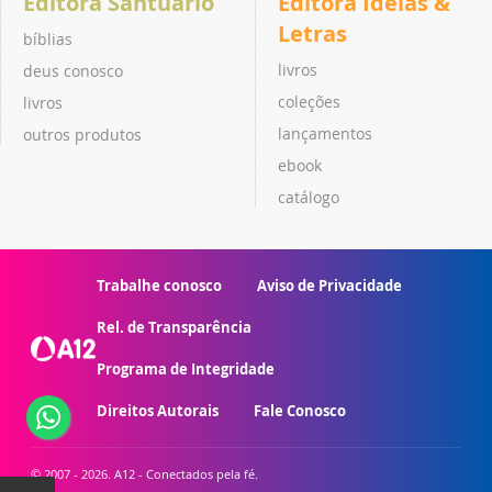
Editora Santuário
Editora Ideias &
Letras
bíblias
livros
deus conosco
coleções
livros
lançamentos
outros produtos
ebook
catálogo
Trabalhe conosco
Aviso de Privacidade
Rel. de Transparência
Programa de Integridade
Direitos Autorais
Fale Conosco
© 2007 - 2026. A12 - Conectados pela fé.