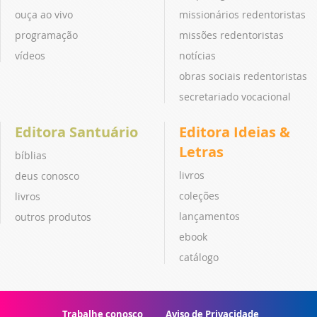
ouça ao vivo
missionários redentoristas
programação
missões redentoristas
vídeos
notícias
obras sociais redentoristas
secretariado vocacional
Editora Santuário
Editora Ideias &
Letras
bíblias
livros
deus conosco
coleções
livros
lançamentos
outros produtos
ebook
catálogo
Trabalhe conosco
Aviso de Privacidade