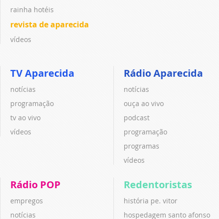
rainha hotéis
revista de aparecida
vídeos
TV Aparecida
Rádio Aparecida
notícias
notícias
programação
ouça ao vivo
tv ao vivo
podcast
vídeos
programação
programas
vídeos
Rádio POP
Redentoristas
empregos
história pe. vitor
notícias
hospedagem santo afonso