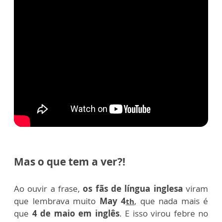
Mas o que tem a ver?!
Ao ouvir a frase,
os fãs de língua inglesa
viram
que lembrava muito
May 4
, que nada mais é
th
que
4 de maio em inglês
. E isso virou febre no