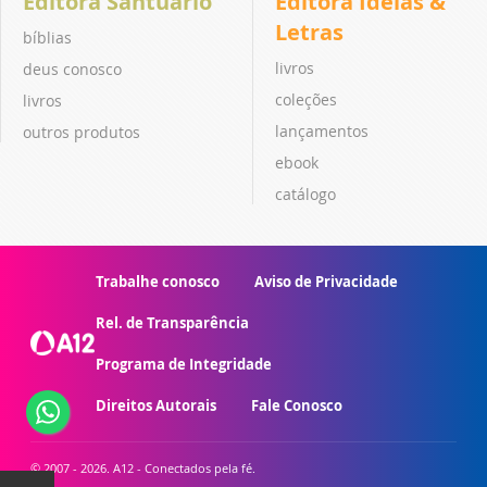
Editora Santuário
Editora Ideias &
Letras
bíblias
livros
deus conosco
coleções
livros
lançamentos
outros produtos
ebook
catálogo
Trabalhe conosco
Aviso de Privacidade
Rel. de Transparência
Programa de Integridade
Direitos Autorais
Fale Conosco
© 2007 - 2026. A12 - Conectados pela fé.