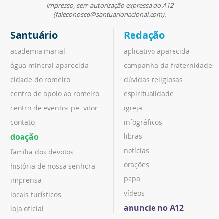
impresso, sem autorização expressa do A12
(faleconosco@santuarionacional.com).
Santuário
Redação
academia marial
aplicativo aparecida
água mineral aparecida
campanha da fraternidade
cidade do romeiro
dúvidas religiosas
centro de apoio ao romeiro
espiritualidade
centro de eventos pe. vitor
igreja
contato
infográficos
doação
libras
notícias
família dos devotos
orações
história de nossa senhora
papa
imprensa
vídeos
locais turísticos
anuncie no A12
loja oficial