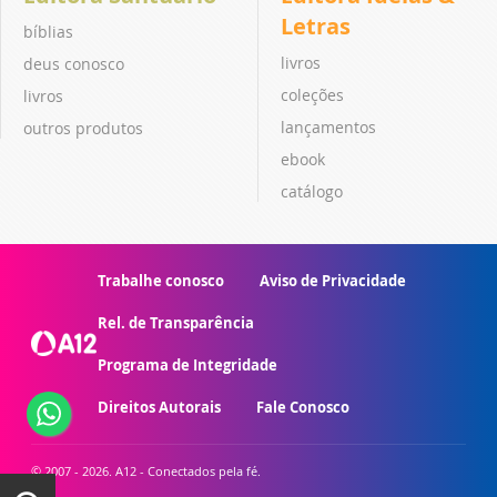
Letras
bíblias
livros
deus conosco
coleções
livros
lançamentos
outros produtos
ebook
catálogo
Trabalhe conosco
Aviso de Privacidade
Rel. de Transparência
Programa de Integridade
Direitos Autorais
Fale Conosco
© 2007 - 2026. A12 - Conectados pela fé.