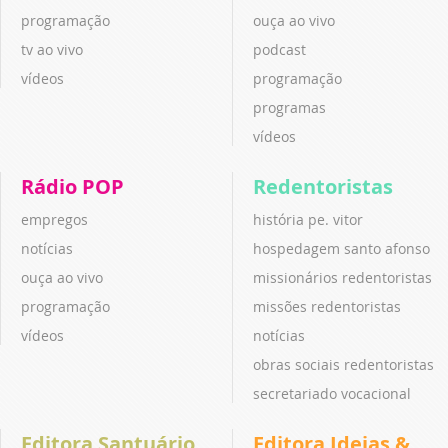
programação
ouça ao vivo
tv ao vivo
podcast
vídeos
programação
programas
vídeos
Rádio POP
Redentoristas
empregos
história pe. vitor
notícias
hospedagem santo afonso
ouça ao vivo
missionários redentoristas
programação
missões redentoristas
vídeos
notícias
obras sociais redentoristas
secretariado vocacional
Editora Santuário
Editora Ideias &