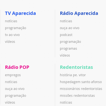
TV Aparecida
Rádio Aparecida
notícias
notícias
programação
ouça ao vivo
tv ao vivo
podcast
vídeos
programação
programas
vídeos
Rádio POP
Redentoristas
empregos
história pe. vitor
notícias
hospedagem santo afonso
ouça ao vivo
missionários redentoristas
programação
missões redentoristas
vídeos
notícias