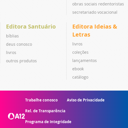
obras sociais redentoristas
secretariado vocacional
Editora Santuário
Editora Ideias &
Letras
bíblias
livros
deus conosco
coleções
livros
lançamentos
outros produtos
ebook
catálogo
Trabalhe conosco
Aviso de Privacidade
Rel. de Transparência
Programa de Integridade