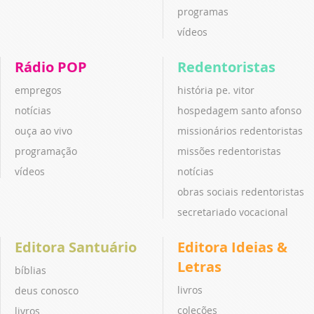
programas
vídeos
Rádio POP
Redentoristas
empregos
história pe. vitor
notícias
hospedagem santo afonso
ouça ao vivo
missionários redentoristas
programação
missões redentoristas
vídeos
notícias
obras sociais redentoristas
secretariado vocacional
Editora Santuário
Editora Ideias &
Letras
bíblias
livros
deus conosco
coleções
livros