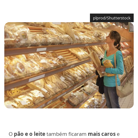
plprod/Shutterstock
O
pão e o leite
também ficaram
mais caros
e