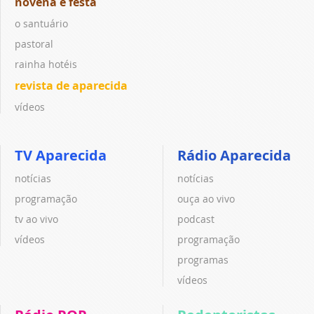
novena e festa
o santuário
pastoral
rainha hotéis
revista de aparecida
vídeos
TV Aparecida
Rádio Aparecida
notícias
notícias
programação
ouça ao vivo
tv ao vivo
podcast
vídeos
programação
programas
vídeos