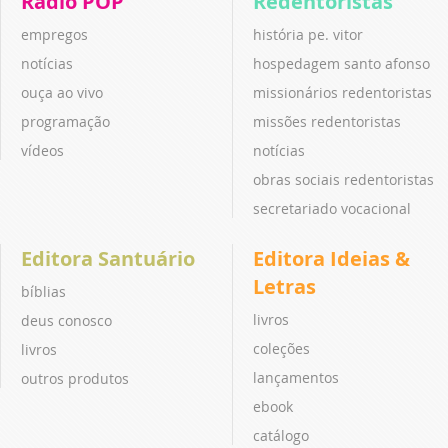
Rádio POP
Redentoristas
empregos
história pe. vitor
notícias
hospedagem santo afonso
ouça ao vivo
missionários redentoristas
programação
missões redentoristas
vídeos
notícias
obras sociais redentoristas
secretariado vocacional
Editora Santuário
Editora Ideias &
Letras
bíblias
livros
deus conosco
coleções
livros
lançamentos
outros produtos
ebook
catálogo