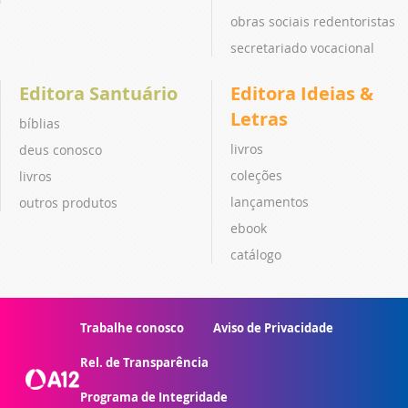
obras sociais redentoristas
secretariado vocacional
Editora Santuário
Editora Ideias &
Letras
bíblias
livros
deus conosco
coleções
livros
lançamentos
outros produtos
ebook
catálogo
Trabalhe conosco
Aviso de Privacidade
Rel. de Transparência
Programa de Integridade