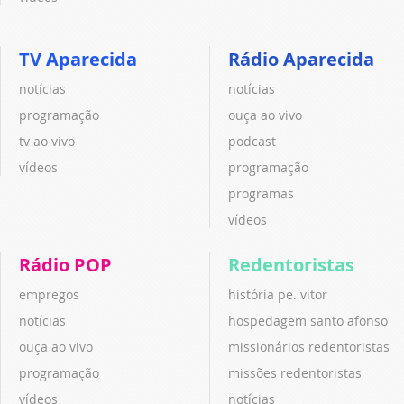
TV Aparecida
Rádio Aparecida
notícias
notícias
programação
ouça ao vivo
tv ao vivo
podcast
vídeos
programação
programas
vídeos
Rádio POP
Redentoristas
empregos
história pe. vitor
notícias
hospedagem santo afonso
ouça ao vivo
missionários redentoristas
programação
missões redentoristas
vídeos
notícias