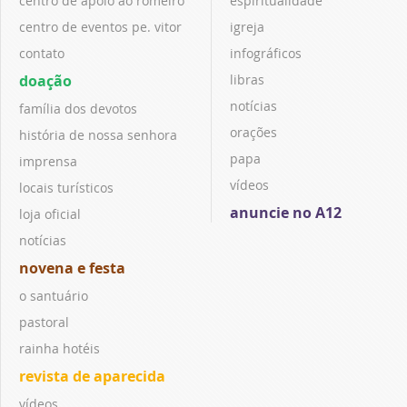
centro de apoio ao romeiro
espiritualidade
centro de eventos pe. vitor
igreja
contato
infográficos
doação
libras
notícias
família dos devotos
orações
história de nossa senhora
papa
imprensa
vídeos
locais turísticos
anuncie no A12
loja oficial
notícias
novena e festa
o santuário
pastoral
rainha hotéis
revista de aparecida
vídeos