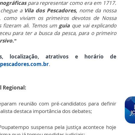
nográficas
para representar como era em 1717.
 chegue a
Vila dos Pescadores,
nome da nossa
, como viviam os primeiros devotos de Nossa
s fizeram ali. Temos um
guia
que vai explicando
ceu para ter a busca da pesca, para o primeiro
rsivo.”
os, localização, atrativos e horário de
spescadores.com.br
.
l Regional:
param reunião com pré-candidatos para definir
ialista destaca importância dos debates;
Poupatempo suspensa pela justiça acontece hoje
irma que já tomou medidas judiciais;