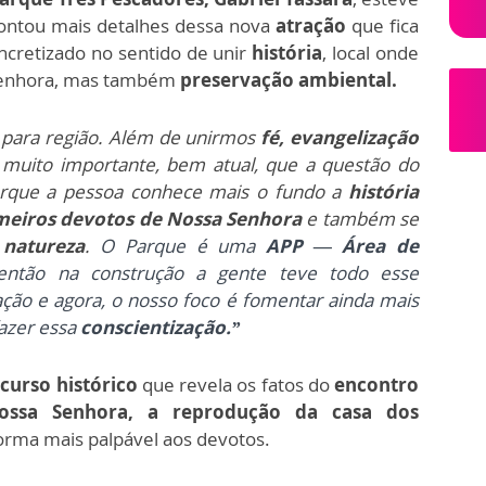
ontou mais detalhes dessa nova
atração
que fica
ncretizado no sentido de unir
história
, local onde
Senhora, mas também
preservação ambiental.
i para região. Além de unirmos
fé, evangelização
muito importante, bem atual, que a questão do
rque a pessoa conhece mais o fundo a
história
meiros devotos de Nossa Senhora
e também se
 natureza
.
O Parque é uma
APP — Área de
então na construção a gente teve todo esse
zação e agora, o nosso foco é fomentar ainda mais
fazer essa
conscientização.”
curso histórico
que revela os fatos do
encontro
ossa Senhora, a reprodução da casa dos
forma mais palpável aos devotos.