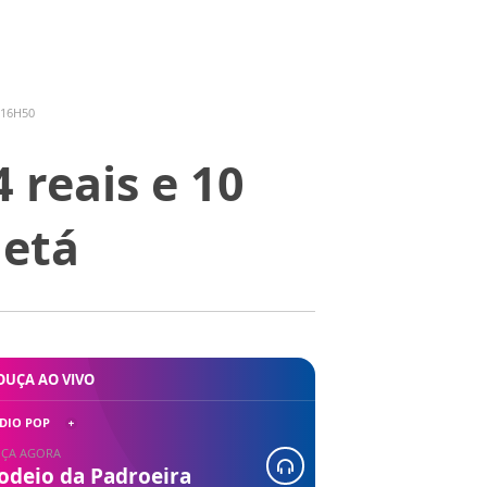
 16H50
 reais e 10
uetá
OUÇA AO VIVO
DIO POP
ÇA AGORA
odeio da Padroeira