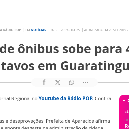
A RÁDIO POP
EM
NOTÍCIAS
26 SET 2019 - 16H25
ATUALIZADA EM 26 SET 2019 -
e ônibus sobe para 4
tavos em Guarating
ornal Regional no
Youtube da Rádio POP.
Confira
RÁ
 e desaprovações, Prefeita de Aparecida afirma
OU
R
 e aponta desgaste na administração da cidade.