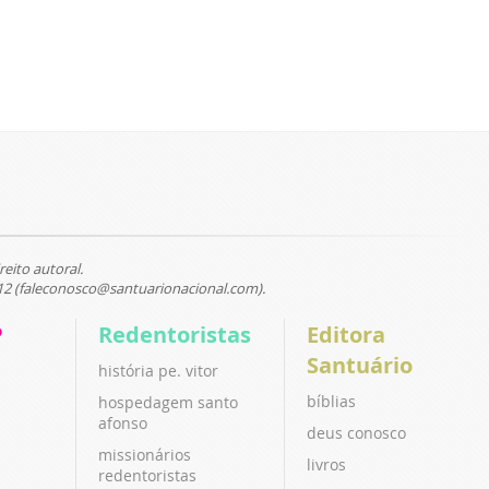
reito autoral.
12 (faleconosco@santuarionacional.com).
P
Redentoristas
Editora
Santuário
história pe. vitor
bíblias
hospedagem santo
afonso
deus conosco
missionários
livros
redentoristas