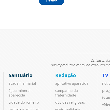
ENVIAR
Os textos, fo
Não reproduza o conteúdo em outro meio
Santuário
Redação
TV
academia marial
aplicativo aparecida
notí
água mineral
campanha da
prog
aparecida
fraternidade
tv ao
cidade do romeiro
dúvidas religiosas
víde
centro de apoio ao
espiritualidade