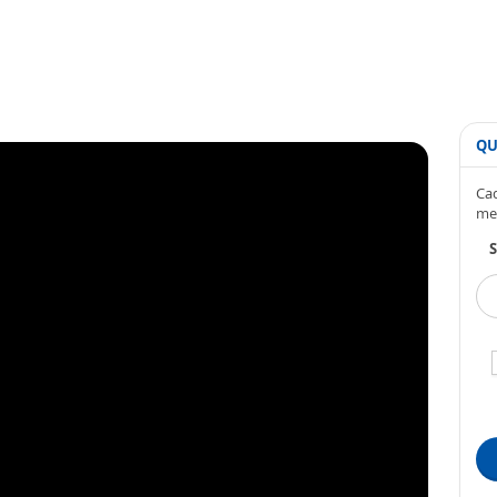
QU
Cad
me
S