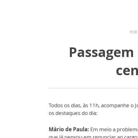
POR
Passagem d
cen
Todos os dias, às 11h, acompanhe o J
os destaques do dia:
Mário de Paula:
Em meio a problemas
que já pensou em renunciar ao cargo